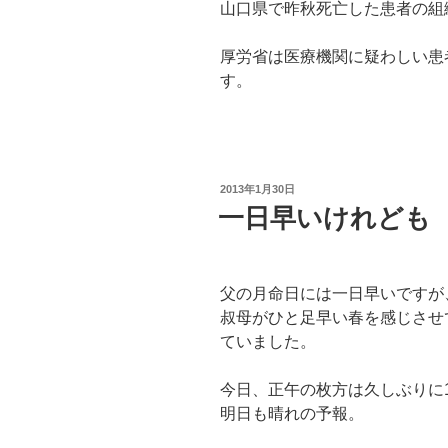
山口県で昨秋死亡した患者の組
厚労省は医療機関に疑わしい患
す。
投
2013年1月30日
稿
一日早いけれども
日:
父の月命日には一日早いですが
叔母がひと足早い春を感じさせ
ていました。
今日、正午の枚方は久しぶりに1
明日も晴れの予報。