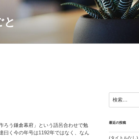
ごと
検
索:
最近の投稿
作ろう鎌倉幕府」という語呂合わせで勉
曰く今の年号は1192年ではなく、なん
(タイトルなし)