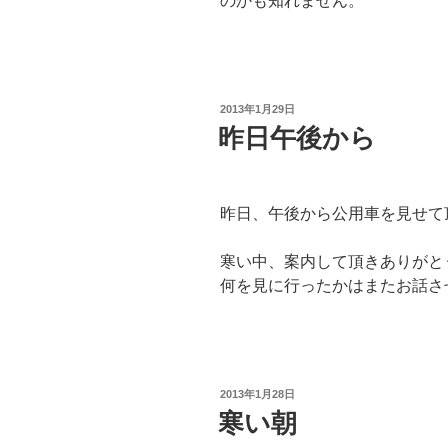
のかも知れません。
投
2013年1月29日
稿
昨日午後から
日:
昨日、午後から公用車を見せて
寒い中、案内して頂きありがと
何を見に行ったかはまたお話さ
投
2013年1月28日
稿
寒い朝
日: