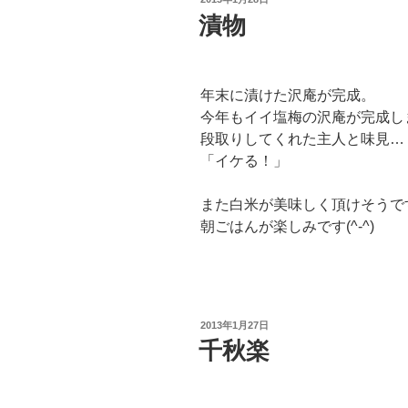
稿
漬物
日:
年末に漬けた沢庵が完成。
今年もイイ塩梅の沢庵が完成し
段取りしてくれた主人と味見…
「イケる！」
また白米が美味しく頂けそうで
朝ごはんが楽しみです(^-^)
投
2013年1月27日
稿
千秋楽
日: