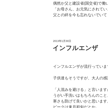
偶然か父と建設省(国交省)で
「お母さん、お元気にされてい
父との絆を今も忘れないでいて
投
2013年1月30日
稿
インフルエンザ
日:
インフルエンザが流行っていま
子供達もそうですが、大人の感
「人混みを避ける」と言います
うがい手洗いはもちろんのこと
寒さも防げて良いかと思います
ピークは来月初旬だとか。