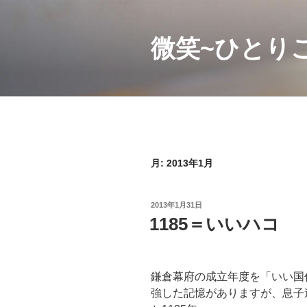
コ
ン
微笑~ひとり
テ
ン
ツ
へ
ス
キ
ッ
プ
月:
2013年1月
投
2013年1月31日
稿
1185＝いいハコ
日:
鎌倉幕府の成立年度を「いい国
強した記憶がありますが、息子達