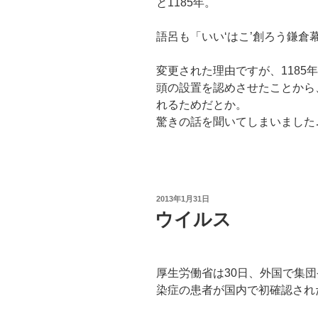
と1185年。
語呂も「いい‘はこ’創ろう鎌
変更された理由ですが、1185
頭の設置を認めさせたことから
れるためだとか。
驚きの話を聞いてしまいました
投
2013年1月31日
稿
ウイルス
日:
厚生労働省は30日、外国で集
染症の患者が国内で初確認され