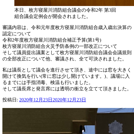
本日、枚方寝屋川消防組合議会の令和2年 第3回
組合議会定例会が開会されました。
審議内容は、令和元年度枚方寝屋川消防組合歳入歳出決算の
認定について
令和2年度枚方寝屋川消防組合補正予算(第1号)
枚方寝屋川消防組合火災予防条例の一部改正について
そして議員提出議案として枚方寝屋川消防組合議会会議規則
の全部改正について他、審議され、全て可決されました。
私は議長として議会を進行させて頂き、途中には窓を大きく
開けて換気を行い(常に窓は少し開けています。)、議場に入
るまでには手指消毒、検温も行いました。
そして議長席と発言席には透明の衝立を立てて頂きました。
投稿日:
2020年12月23日
2020年12月23日