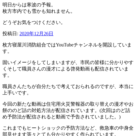
明日からは寒波の予報。
枚方市内でも雪かも知れません。
どうぞお気をつけください。
投稿日:
2020年12月26日
枚方寝屋川消防組合ではYouTubeチャンネルを開設していま
す。
固いイメージをしてしまいますが、市民の皆様に分かりやす
くそして職員さんの漫才による啓発動画も配信されていま
す。
職員さんたちが自分たちで考えておられるのですが、本当に
上手いです。
今回の新たな動画は住宅用火災警報器の取り替えの漫才やお
餅ののど詰の対処方法が配信されています。(次回はのど詰
め予防法が配信されると動画で予告されていました。)
これまでもヒートショックの予防方法など、救急車の中身全
部見せます等々とても分かりやすく作られています。