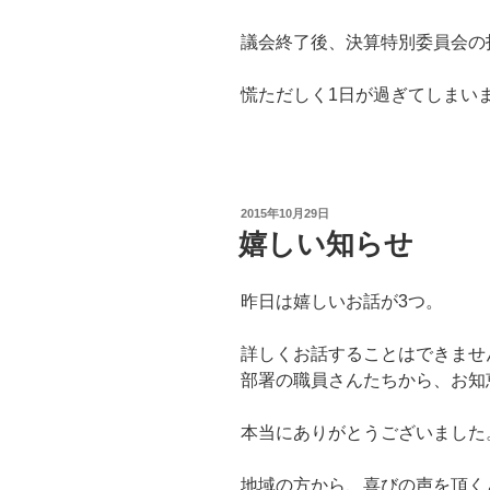
議会終了後、決算特別委員会の
慌ただしく1日が過ぎてしまい
投
2015年10月29日
稿
嬉しい知らせ
日:
昨日は嬉しいお話が3つ。
詳しくお話することはできませ
部署の職員さんたちから、お知
本当にありがとうございました
地域の方から、喜びの声を頂く