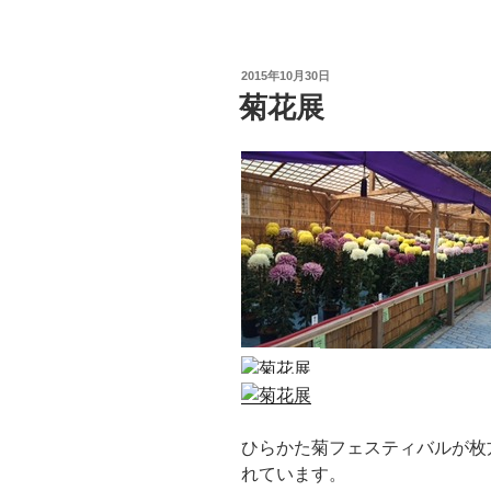
投
2015年10月30日
稿
菊花展
日:
ひらかた菊フェスティバルが枚
れています。