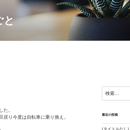
ごと
検
索:
した。
最近の投稿
旦戻り今度は自転車に乗り換え。
(タイトルなし)