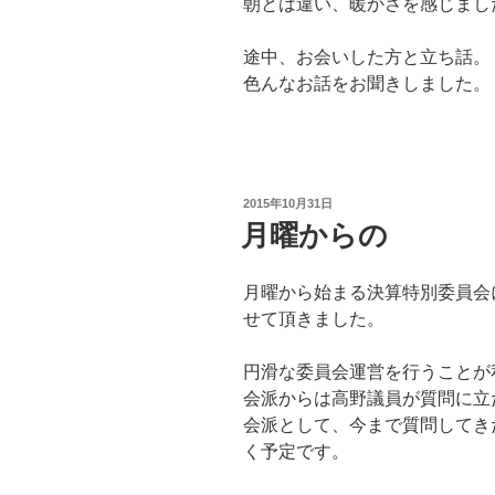
朝とは違い、暖かさを感じまし
途中、お会いした方と立ち話。
色んなお話をお聞きしました。
投
2015年10月31日
稿
月曜からの
日:
月曜から始まる決算特別委員会
せて頂きました。
円滑な委員会運営を行うことが
会派からは高野議員が質問に立
会派として、今まで質問してき
く予定です。