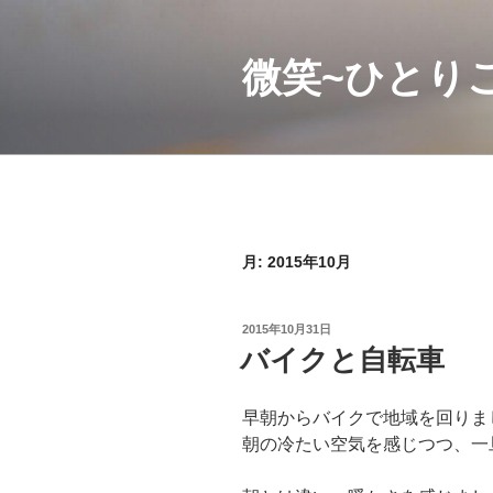
コ
ン
微笑~ひとり
テ
ン
ツ
へ
ス
キ
ッ
プ
月:
2015年10月
投
2015年10月31日
稿
バイクと自転車
日:
早朝からバイクで地域を回りま
朝の冷たい空気を感じつつ、一