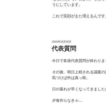
うにしています。
これで笑顔がまた増えるんです
投
2015年10月28日
稿
代表質問
日:
今日で各派代表質問が終わりま
その後、明日上程される議案の
気づけば外は真っ暗。
日の暮れが早くなってきました
夕食作らなきゃ…