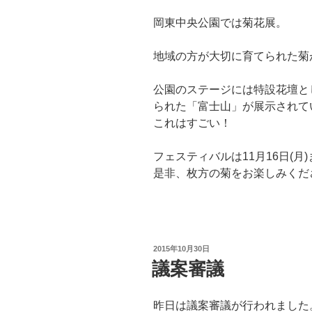
岡東中央公園では菊花展。
地域の方が大切に育てられた菊
公園のステージには特設花壇と
られた「富士山」が展示されて
これはすごい！
フェスティバルは11月16日(月)
是非、枚方の菊をお楽しみくだ
投
2015年10月30日
稿
議案審議
日:
昨日は議案審議が行われました