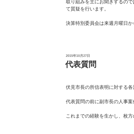
取り組みを主にお聞きするので
て質疑を行います。
決算特別委員会は来週月曜日か
投
2015年10月27日
稿
代表質問
日:
伏見市長の所信表明に対する各
代表質問の前に副市長の人事案
これまでの経験を生かし、枚方