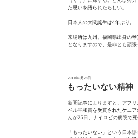
（くう）に帰する。どんな努力
た思いを語られたらしい。
日本人の大関誕生は4年ぶり。
来場所は九州。福岡県出身の琴
となりますので、是非とも頑張
投
2011年9月28日
稿
もったいない精神
日:
新聞記事によりますと、アフリカ
ベル平和賞を受賞されたケニア
んが25日、ナイロビの病院で死
「もったいない」という日本語