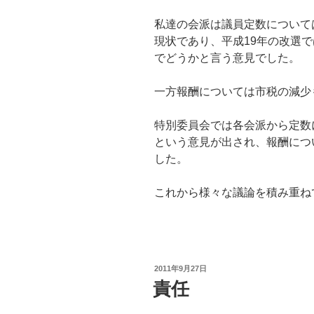
私達の会派は議員定数について
現状であり、平成19年の改選
でどうかと言う意見でした。
一方報酬については市税の減少
特別委員会では各会派から定数
という意見が出され、報酬につ
した。
これから様々な議論を積み重ね
投
2011年9月27日
稿
責任
日: