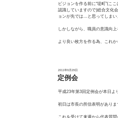
ビジョンを作る前に“堤町”(こ
認識していますので)総合文化
ョンが先では…と思ってしまい
しかしながら、職員の意識向上
より良い枚方を作る為、これか
投
2011年9月29日
稿
定例会
日:
平成23年第3回定例会が本日よ
初日は市長の所信表明がありま
これを受けて来週から代表質問