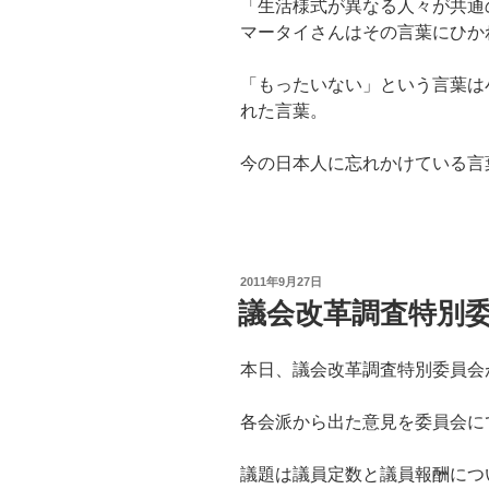
「生活様式が異なる人々が共通
マータイさんはその言葉にひか
「もったいない」という言葉は
れた言葉。
今の日本人に忘れかけている言
投
2011年9月27日
稿
議会改革調査特別
日:
本日、議会改革調査特別委員会
各会派から出た意見を委員会に
議題は議員定数と議員報酬につ