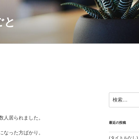
ごと
検
索:
数人居られました。
最近の投稿
になった方ばかり。
(タイトルなし)