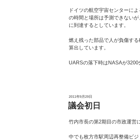
ドイツの航空宇宙センターによ
の時間と場所は予測できないが
に到達するとしています。
燃え残った部品で人が負傷する確
算出しています。
UARSの落下時はNASAが32
投
2011年9月29日
稿
議会初日
日:
竹内市長の第2期目の市政運営
中でも枚方市駅周辺再整備ビジ