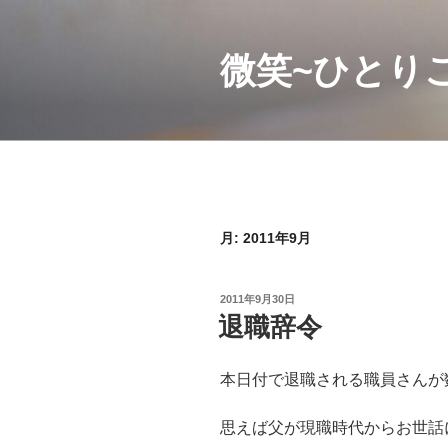
コ
ン
微笑~ひとり
テ
ン
ツ
へ
ス
キ
ッ
プ
月:
2011年9月
投
2011年9月30日
稿
退職辞令
日:
本日付で退職される職員さんが
思えば父が現職時代からお世話