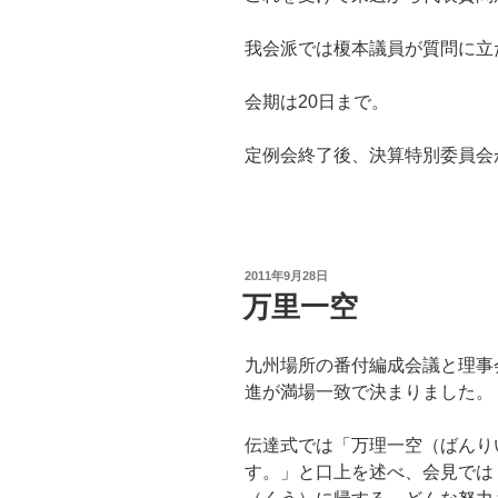
我会派では榎本議員が質問に立
会期は20日まで。
定例会終了後、決算特別委員会
投
2011年9月28日
稿
万里一空
日:
九州場所の番付編成会議と理事
進が満場一致で決まりました
伝達式では「万理一空（ばんり
す。」と口上を述べ、会見では