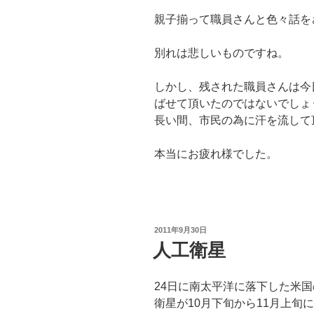
親子揃って職員さんと色々話を
別れは悲しいものですね。
しかし、残された職員さんは今
ばせて頂いたのではないでしょ
長い間、市民の為に汗を流して
本当にお疲れ様でした。
投
2011年9月30日
稿
人工衛星
日:
24日に南太平洋に落下した米国
衛星が10月下旬から11月上旬