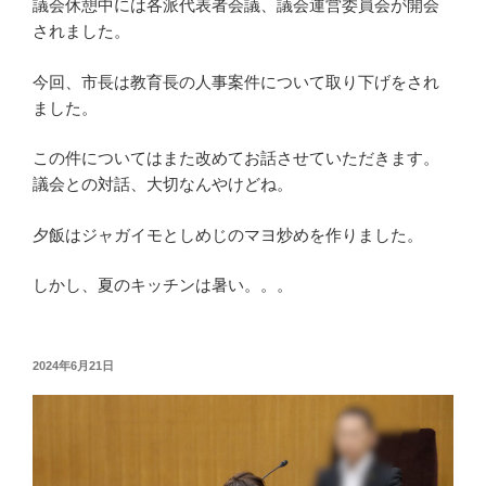
議会休憩中には各派代表者会議、議会運営委員会が開会
されました。
今回、市長は教育長の人事案件について取り下げをされ
ました。
この件についてはまた改めてお話させていただきます。
議会との対話、大切なんやけどね。
夕飯はジャガイモとしめじのマヨ炒めを作りました。
しかし、夏のキッチンは暑い。。。
投
2024年6月21日
稿
日: