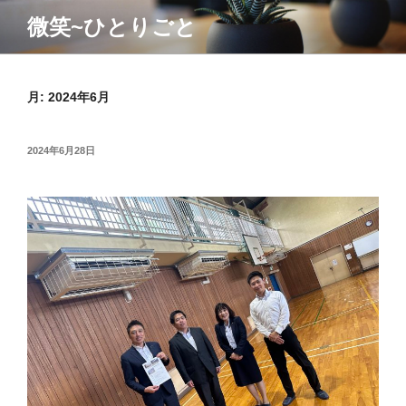
コ
微笑~ひとりごと
ン
テ
ン
月:
2024年6月
ツ
へ
ス
投
2024年6月28日
キ
稿
ッ
日:
プ