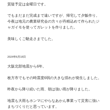
質疑予定は金曜日です。
でもまだまだ完成まで遠いですが、帰宅して夕飯作り。
今夜は地元の農業研究会の方々が丹精込めて作られたジ
ャガイモを使ってガレットを作りました。
美味しくご馳走さまでした。
投
2024年6月18日
稿
大阪北部地震から6年。
日:
枚方市でもその時震度6弱の大きな揺れが発生しました。
昨夜から降り続いた雨、朝は強い雨が降りました。
地震も大雨もホンマにやらなあかん事業って災害に強い
まちづくりだと思っています。