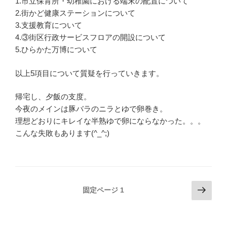
1.市立保育所・幼稚園における端末の配置について
2.街かど健康ステーションについて
3.支援教育について
4.③街区行政サービスフロアの開設について
5.ひらかた万博について
以上5項目について質疑を行っていきます。
帰宅し、夕飯の支度。
今夜のメインは豚バラのニラとゆで卵巻き。
理想どおりにキレイな半熟ゆで卵にならなかった。。。
こんな失敗もあります(^_^;)
投
次
固定ページ
1
の
稿
ペ
ナ
ー