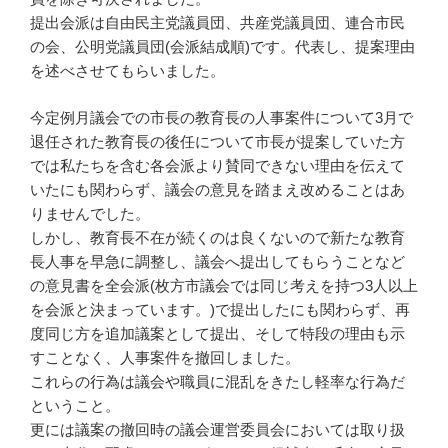
提出会派は自由民主党議員団、共産党議員団、連合市民
の会、公明党議員団(会派結成順)です。代表し、提案理由
を述べさせてもらいました。
今定例月議会での市長の教育長の人事案件について3月で
退任された教育長の後任について市長が提案していた方
では私たちを含む各会派より賛同できない理由を伝えて
いたにも関わらず、議会の意見を踏まえ改めることはあ
りませんでした。
しかし、教育長不在が続くのは良くないので新たな教育
長人事を早急に調整し、議会へ提出してもらうことなど
の意見書を全会派(枚方市議会では同じ考えを持つ3人以上
を会派と決まっています。)で提出したにも関わらず、再
度同じ方を追加議案として提出、そして特段の理由も示
すことなく、人事案件を撤回しました。
これらの行為は議会や職員に混乱をきたし軽率な行為だ
ということ。
更には議案の撤回時の議会運営委員会においては取り扱