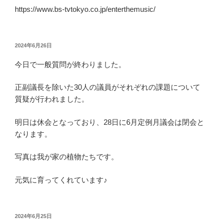
https://www.bs-tvtokyo.co.jp/enterthemusic/
投
2024年6月26日
稿
今日で一般質問が終わりました。
日:
正副議長を除いた30人の議員がそれぞれの課題について
質疑が行われました。
明日は休会となっており、28日に6月定例月議会は閉会と
なります。
写真は我が家の植物たちです。
元気に育ってくれています♪
投
2024年6月25日