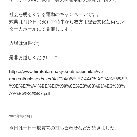
社会を明るくする運動のキャンペーンです。
式典は7月2日（火）12時半から枚方市総合文化芸術セン
ター大ホールにて開催します！
入場は無料です。
是非お越しください^_^
https://www.hirakata-shakyo.net/hogoshikai/wp-
content/uploads/sites/4/2024/06/%E7%AC%AC74%E5%9B
%9E%E7%A4%BE%E6%98%8E%E3%83%81%E3%83%
A9%E3%82%B7.pdf
投
2024年6月19日
稿
今日は一日一般質問の打ち合わせなどが続きました。
日: