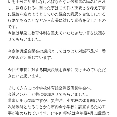
いを十分に配慮しなければならない候補者の氏名に言及
し、報道されるに至った事はこの件の重要さを考え丁寧
に議論を進めようとしていた議会の意思を台無しにする
行為であることなどから市長に対して猛省を促したもの
です。
今後は早急に教育体制を整えていただきたい旨を決議さ
せてもらいました。
今定例月議会閉会の感想としてはやはり対話不足が一番
の要因だと感じています。
今回の市長に対する問責決議を真摯に受け止めていただ
きたいと思います。
そして夕方には小学校体育館空調設備見学会へ。
会派メンバーと共に参加させてもらいました。
通常活用も勿論ですが、災害時、小学校の体育館は第一
次避難所となることから市内全小学校に設置するため工
事が進められています。(市内中学校は今年度4月に設置は