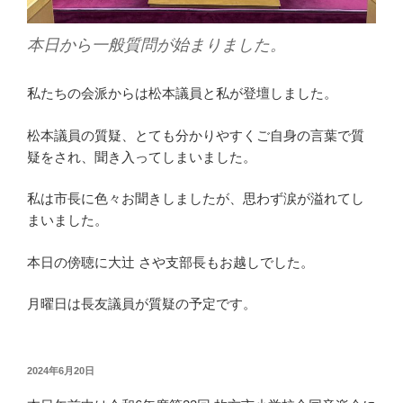
本日から一般質問が始まりました。
私たちの会派からは松本議員と私が登壇しました。
松本議員の質疑、とても分かりやすくご自身の言葉で質
疑をされ、聞き入ってしまいました。
私は市長に色々お聞きしましたが、思わず涙が溢れてし
まいました。
本日の傍聴に大辻 さや支部長もお越しでした。
月曜日は長友議員が質疑の予定です。
投
2024年6月20日
稿
日: