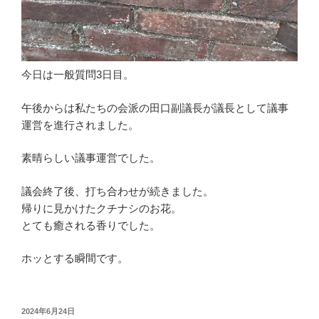
今日は一般質問3日目。
午後からは私たちの会派の田口副議長が議長として議事
運営を進行されました。
素晴らしい議事運営でした。
議会終了後、打ち合わせが続きました。
帰りに見かけたクチナシのお花。
とても癒される香りでした。
ホッとする瞬間です。
投
2024年6月24日