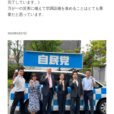
完了しています。)
万が一の災害に備えて空調設備を進めることはとても重
要だと思っています。
投
2024年6月27日
稿
日: