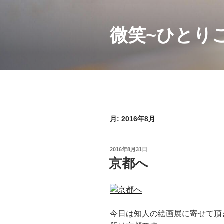
コ
ン
微笑~ひとり
テ
ン
ツ
へ
ス
キ
ッ
プ
月:
2016年8月
投
2016年8月31日
稿
京都へ
日:
今日は知人の絵画展に寄せて頂