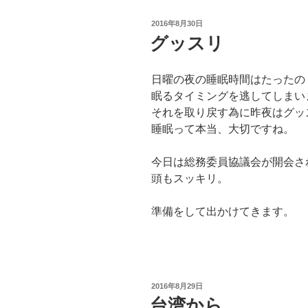
投
2016年8月30日
稿
グッスリ
日:
日曜の夜の睡眠時間はたったの
眠るタイミングを逃してしまい
それを取り戻す為に昨夜はグッ
睡眠って本当、大切ですね。
今日は総務委員協議会が開会さ
頭もスッキリ。
準備をして出かけてきます。
投
2016年8月29日
稿
台湾から
日: