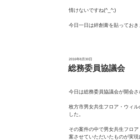
情けないですね(^_^;)
今日一日は絆創膏を貼っておき
投
2016年8月30日
稿
総務委員協議会
日:
今日は総務委員協議会が開会さ
枚方市男女共生フロア・ウィル
した。
その案件の中で男女共生フロア
案させていただいたものが実現