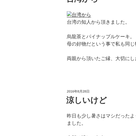
台湾の知人から頂きました。
烏龍茶とパイナップルケーキ。
母の好物だという事で私も同じ
両親から頂いたご縁、大切にし
投
2016年8月28日
稿
涼しいけど
日:
昨日も少し暑さはマシだったよ
ました。