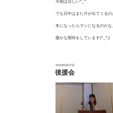
今朝は涼しい^_^
でも日中はまた汗が出てくるの
冬になったらマシになるのかな
微かな期待をしています(^_^;)
投
2016年8月27日
稿
後援会
日: