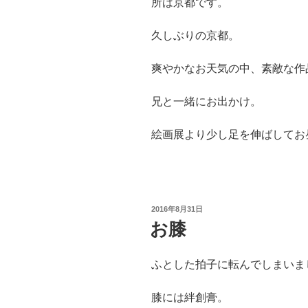
所は京都です。
久しぶりの京都。
爽やかなお天気の中、素敵な作
兄と一緒にお出かけ。
絵画展より少し足を伸ばしてお
投
2016年8月31日
稿
お膝
日:
ふとした拍子に転んでしまいま
膝には絆創膏。