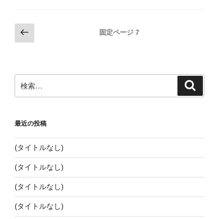
投
前
固定ページ
7
の
稿
ペ
ナ
ー
ビ
ジ
検
検
ゲ
索
索:
ー
シ
最近の投稿
ョ
ン
(タイトルなし)
(タイトルなし)
(タイトルなし)
(タイトルなし)