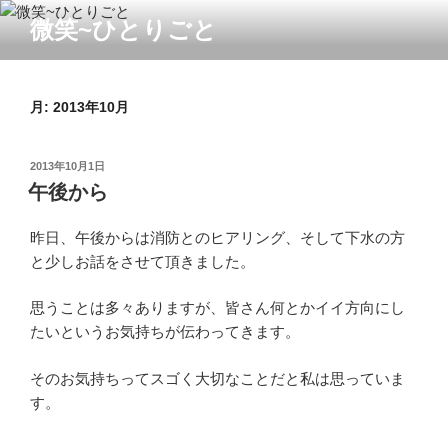
コ
微笑~ひとりごと
ン
テ
ン
月:
2013年10月
ツ
へ
ス
投
2013年10月1日
キ
稿
午後から
ッ
日:
プ
昨日、午後からは消防とのヒアリング、そして下水の方
と少しお話をさせて頂きました。
思うことは多々ありますが、皆さん何とかイイ方向にし
たいというお気持ちが伝わってきます。
そのお気持ちってスゴく大切なことだと私は思っていま
す。