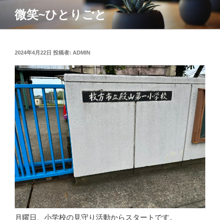
コ
微笑~ひとりごと
ン
テ
ン
ツ
投
2024年4月22日
投稿者:
ADMIN
稿
へ
日:
ス
キ
ッ
プ
月曜日、小学校の見守り活動からスタートです。