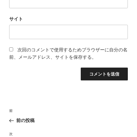
サイト
次回のコメントで使用するためブラウザーに自分の名
前、メールアドレス、サイトを保存する。
投
前
前
稿
の
前の投稿
ナ
投
ビ
稿
次
次