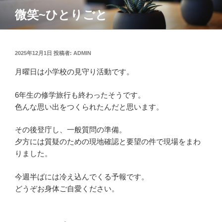
コ
微笑~ひとりごと
ン
テ
ン
ツ
投
2025年12月1日
投稿者:
ADMIN
稿
へ
月曜日は小学校の見守り活動です。
日:
ス
キ
6年生の修学旅行も終わったそうです。
ッ
色んな思い出をつくられたんだと思います。
プ
その後登庁し、一般質問の準備。
夕方には質疑のための現地確認と要望の件で現場をまわ
りました。
今週半ばには冷え込んでくる予報です。
どうぞお身体ご自愛ください。