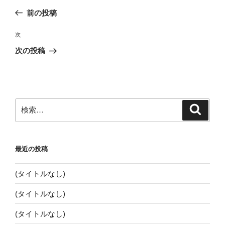
稿
の
前の投稿
ナ
投
ビ
稿
次
次
ゲ
の
次の投稿
投
ー
稿
シ
ョ
ン
検
検
索
索:
最近の投稿
(タイトルなし)
(タイトルなし)
(タイトルなし)