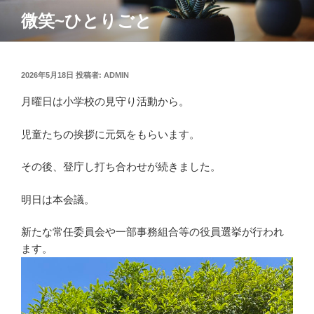
コ
微笑~ひとりごと
ン
テ
ン
ツ
投
2026年5月18日
投稿者:
ADMIN
稿
へ
月曜日は小学校の見守り活動から。
日:
ス
キ
児童たちの挨拶に元気をもらいます。
ッ
プ
その後、登庁し打ち合わせが続きました。
明日は本会議。
新たな常任委員会や一部事務組合等の役員選挙が行われ
ます。