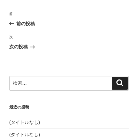
投
前
前
稿
の
前の投稿
ナ
投
ビ
稿
次
次
ゲ
の
次の投稿
投
ー
稿
シ
ョ
ン
検
検
索
索:
最近の投稿
(タイトルなし)
(タイトルなし)