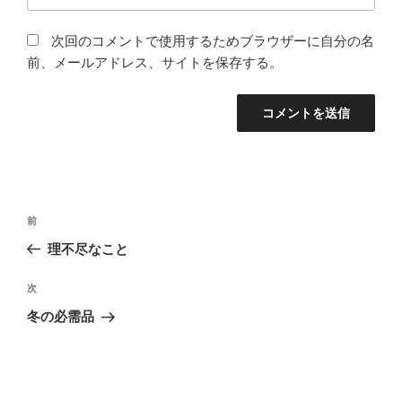
次回のコメントで使用するためブラウザーに自分の名
前、メールアドレス、サイトを保存する。
投
前
前
稿
の
理不尽なこと
ナ
投
ビ
稿
次
次
ゲ
の
冬の必需品
投
ー
稿
シ
ョ