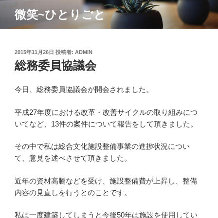
コ
微笑~ひとりごと
ン
テ
ン
ツ
投
2015年11月26日
投稿者:
ADMIN
稿
総務委員協議会
へ
日:
ス
キ
今日、総務委員協議会が開会されました。
ッ
プ
平成27年度における改革・改善サイクルの取り組みにつ
いてなど、13件の案件について報告をして頂きました。
その中で私は総合文化施設整備事業の進捗状況につい
て、意見を述べさせて頂きました。
近年の資材高騰などを受け、施設整備費が上昇し、整備
内容の見直しを行うとのことです。
私は一度建築してしまうと今後50年は施設を使用してい