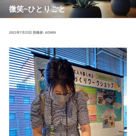
コ
微笑~ひとりごと
ン
テ
ン
ツ
投
2021年7月23日
投稿者:
ADMIN
稿
へ
日:
ス
キ
ッ
プ