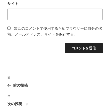
サイト
次回のコメントで使用するためブラウザーに自分の名
前、メールアドレス、サイトを保存する。
投
前
前
稿
の
前の投稿
ナ
投
ビ
稿
次
次
ゲ
の
次の投稿
投
ー